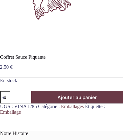
Coffret Sauce Piquante
2,50
€
En stock
quantité
Ajouter au panier
de
Coffret
UGS :
VINA1285
Catégorie :
Emballages
Étiquette :
Sauce
Emballage
Piquante
Notre Histoire