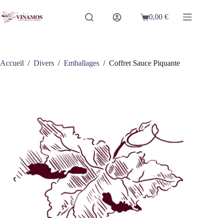
Passer
au
0,00
€
Panier
contenu
d’achat
Accueil
/
Divers
/
Emballages
/
Coffret Sauce Piquante