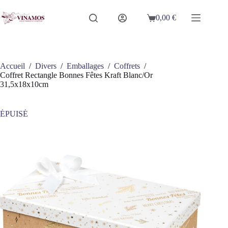
Passer
au
0,00
€
Panier
contenu
d’achat
Accueil
/
Divers
/
Emballages
/
Coffrets
/
Coffret Rectangle Bonnes Fêtes Kraft Blanc/Or
31,5x18x10cm
ÉPUISÉ