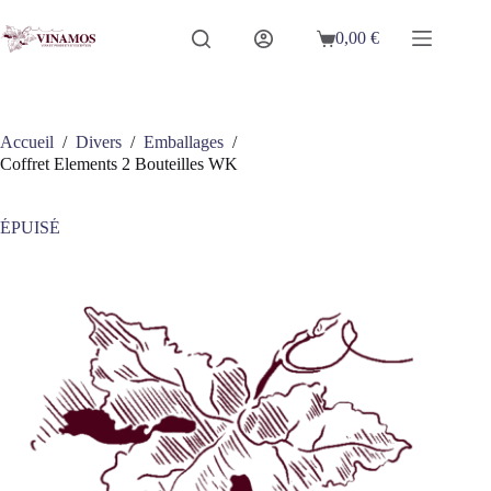
Passer
au
0,00
€
Panier
contenu
d’achat
Accueil
/
Divers
/
Emballages
/
Coffret Elements 2 Bouteilles WK
ÉPUISÉ