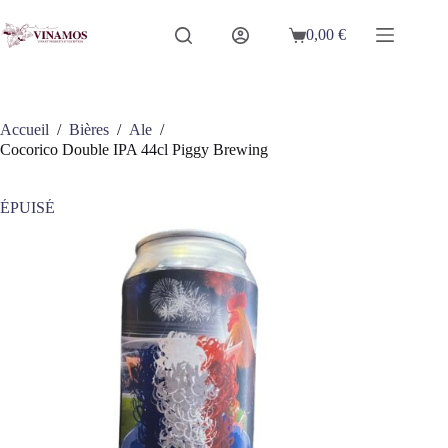
Passer
au
0,00
€
Panier
contenu
d’achat
Accueil
/
Bières
/
Ale
/
Cocorico Double IPA 44cl Piggy Brewing
ÉPUISÉ