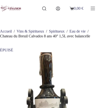
Passer
au
0,00
€
Panier
contenu
d’achat
Accueil
/
Vins & Spiritueux
/
Spiritueux
/
Eau de vie
/
Chateau du Breuil Calvados 8 ans 40° 1,5L avec balancelle
ÉPUISÉ