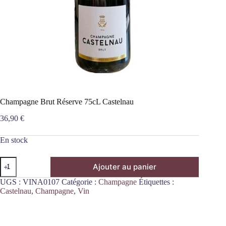
Champagne Brut Réserve 75cL Castelnau
36,90
€
En stock
quantité
Ajouter au panier
de
Champagne
UGS :
VINA0107
Catégorie :
Champagne
Étiquettes :
Brut
Castelnau
,
Champagne
,
Vin
Réserve
75cL
Castelnau