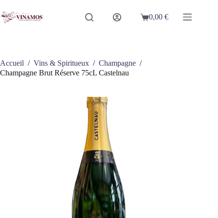
Passer
au
0,00
€
Panier
contenu
d’achat
Accueil
/
Vins & Spiritueux
/
Champagne
/
Champagne Brut Réserve 75cL Castelnau