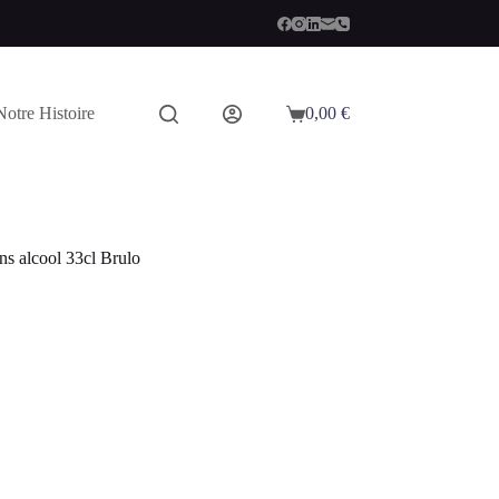
Notre Histoire
0,00
€
Panier
d’achat
s alcool 33cl Brulo