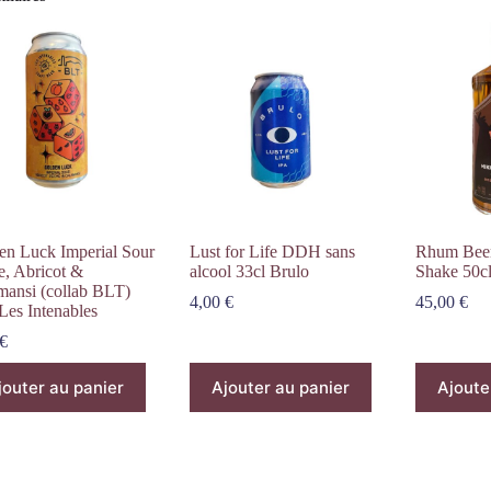
en Luck Imperial Sour
Lust for Life DDH sans
Rhum Bee
e, Abricot &
alcool 33cl Brulo
Shake 50cl
mansi (collab BLT)
4,00
€
45,00
€
Les Intenables
€
jouter au panier
Ajouter au panier
Ajoute