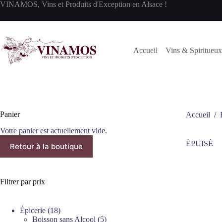
Passer
VINAMOS, Vins et Produits d'Exception en Alsace !
au
contenu
Accueil
Vins & Spiritueux
Panier
Accueil
/
Votre panier est actuellement vide.
ÉPUISÉ
Retour à la boutique
Filtrer par prix
18
Épicerie
18
produits
5
Boisson sans Alcool
5