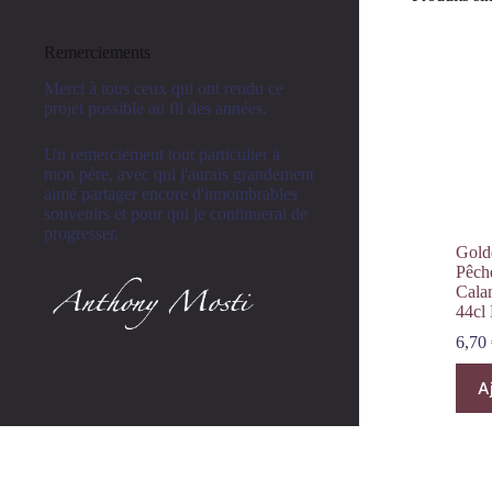
Remerciements
Merci à tous ceux qui ont rendu ce
projet possible au fil des années.
Un remerciement tout particulier à
mon père, avec qui j'aurais grandement
aimé partager encore d'innombrables
souvenirs et pour qui je continuerai de
progresser.
Gold
Pêch
Cala
44cl 
6,70
A