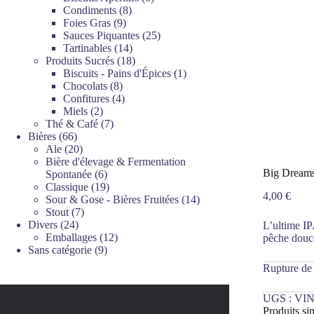
8
produits
Condiments
8
9
produits
Foies Gras
9
produits
25
Sauces Piquantes
25
14
produits
Tartinables
14
produits
18
Produits Sucrés
18
produits
1
Biscuits - Pains d'Épices
1
8
produit
Chocolats
8
produits
4
Confitures
4
2
produits
Miels
2
produits
7
Thé & Café
7
66
produits
Bières
66
produits
20
Ale
20
produits
Bière d'élevage & Fermentation
Big Dreams
6
Spontanée
6
produits
19
Classique
19
4,00
€
produits
14
Sour & Gose - Bières Fruitées
14
7
produits
Stout
7
24
produits
Divers
24
L’ultime IP
produits
12
Emballages
12
pêche douce
9
produits
Sans catégorie
9
produits
Rupture de
UGS :
VIN
Produits sim