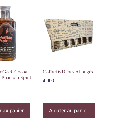
r Geek Cocoa
Coffret 6 Bières Allongés
 Phantom Spirit
4,00
€
r au panier
Ajouter au panier