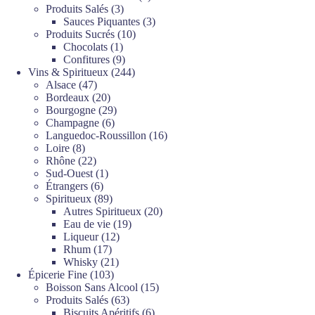
3
produits
Produits Salés
3
produits
3
Sauces Piquantes
3
10
produits
Produits Sucrés
10
1
produits
Chocolats
1
produit
9
Confitures
9
produits
244
Vins & Spiritueux
244
47
produits
Alsace
47
produits
20
Bordeaux
20
produits
29
Bourgogne
29
6
produits
Champagne
6
produits
16
Languedoc-Roussillon
16
8
produits
Loire
8
produits
22
Rhône
22
produits
1
Sud-Ouest
1
6
produit
Étrangers
6
produits
89
Spiritueux
89
produits
20
Autres Spiritueux
20
19
produits
Eau de vie
19
12
produits
Liqueur
12
17
produits
Rhum
17
produits
21
Whisky
21
103
produits
Épicerie Fine
103
produits
15
Boisson Sans Alcool
15
63
produits
Produits Salés
63
produits
6
Biscuits Apéritifs
6