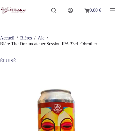
Passer
au
0,00
€
Panier
contenu
d’achat
Accueil
/
Bières
/
Ale
/
Bière The Dreamcatcher Session IPA 33cL Obrother
ÉPUISÉ