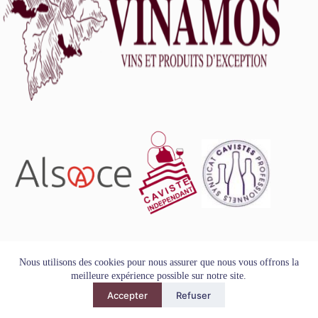
L'abus d'alcool est dangereux pour la santé, à consommer
Nous utilisons des cookies pour nous assurer que nous vous offrons la
avec modération.
meilleure expérience possible sur notre site.
Tous droits réservés - Copyright VINAMOS © 2026
Accepter
Refuser
Mentions Légales
-
Conditions Générales de Vente
-
Politique
de Confidentialité et de Protection des Données