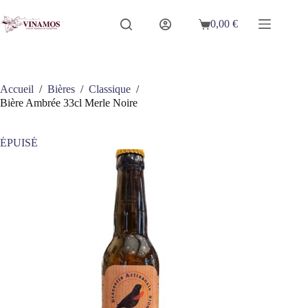
Passer
au
0,00
€
Panier
contenu
d’achat
Accueil
/
Bières
/
Classique
/
Bière Ambrée 33cl Merle Noire
ÉPUISÉ