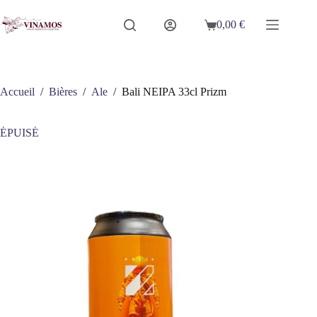
Passer
au
0,00
€
Panier
contenu
d’achat
Accueil
/
Bières
/
Ale
/
Bali NEIPA 33cl Prizm
ÉPUISÉ