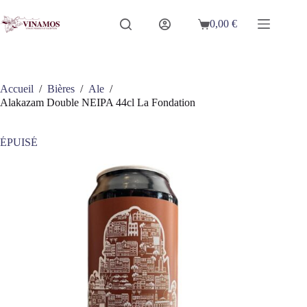
Passer
au
0,00
€
Panier
contenu
d’achat
Accueil
/
Bières
/
Ale
/
Alakazam Double NEIPA 44cl La Fondation
ÉPUISÉ