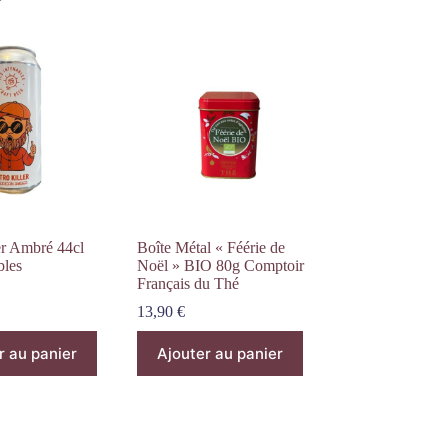
er Ambré 44cl
Boîte Métal « Féérie de
bles
Noël » BIO 80g Comptoir
Français du Thé
13,90
€
r au panier
Ajouter au panier