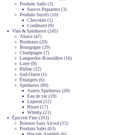
3
produits
Produits Salés
3
produits
3
Sauces Piquantes
3
10
produits
Produits Sucrés
10
1
produits
Chocolats
1
produit
9
Confitures
9
produits
245
Vins & Spiritueux
245
47
produits
Alsace
47
produits
20
Bordeaux
20
produits
29
Bourgogne
29
7
produits
Champagne
7
produits
16
Languedoc-Roussillon
16
8
produits
Loire
8
produits
22
Rhône
22
produits
1
Sud-Ouest
1
6
produit
Étrangers
6
produits
89
Spiritueux
89
produits
20
Autres Spiritueux
20
19
produits
Eau de vie
19
12
produits
Liqueur
12
17
produits
Rhum
17
produits
21
Whisky
21
103
produits
Épicerie Fine
103
produits
15
Boisson Sans Alcool
15
63
produits
Produits Salés
63
produits
6
Biscuits Apéritifs
6