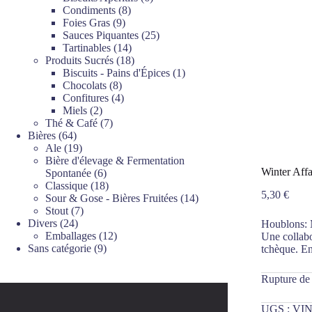
8
produits
Condiments
8
9
produits
Foies Gras
9
produits
25
Sauces Piquantes
25
14
produits
Tartinables
14
produits
18
Produits Sucrés
18
produits
1
Biscuits - Pains d'Épices
1
8
produit
Chocolats
8
produits
4
Confitures
4
2
produits
Miels
2
produits
7
Thé & Café
7
64
produits
Bières
64
produits
19
Ale
19
produits
Bière d'élevage & Fermentation
Winter Affa
6
Spontanée
6
produits
18
Classique
18
5,30
€
produits
14
Sour & Gose - Bières Fruitées
14
7
produits
Stout
7
24
produits
Divers
24
Houblons: M
produits
12
Emballages
12
Une collabo
9
produits
Sans catégorie
9
tchèque. En 
produits
Rupture de
UGS :
VIN