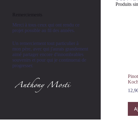
Produits sim
Remerciements
Merci à tous ceux qui ont rendu ce
projet possible au fil des années.
Un remerciement tout particulier à
mon père, avec qui j'aurais grandement
aimé partager encore d'innombrables
souvenirs et pour qui je continuerai de
progresser.
Pino
Koc
12,9
A