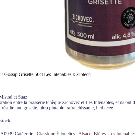
ir Gossip Grisette 50cl Les Intenables x Ziotech
istral et Saaz
ration entre la brasserie tchèque Zichovec et Les Intenables, et ils ont d
résulte une grisette, ultra pintable, rafraichissante, herbacée.
 stock
A0939
Catégorie :
Classique
Étiquettes :
Alsace
,
Bières
,
Les Intenable