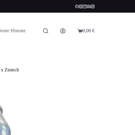
Notre Histoire
0,00
€
Panier
d’achat
 x Ziotech