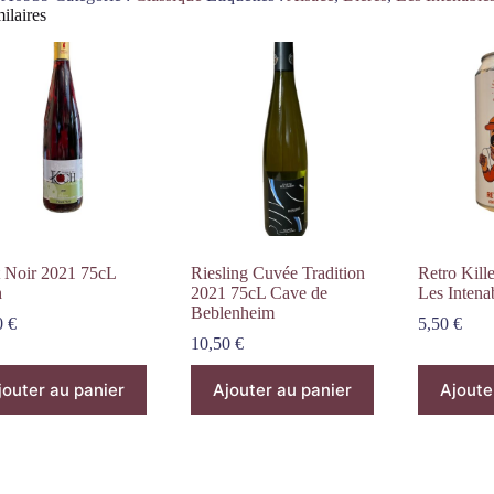
ilaires
t Noir 2021 75cL
Riesling Cuvée Tradition
Retro Kill
h
2021 75cL Cave de
Les Intena
Beblenheim
0
€
5,50
€
10,50
€
jouter au panier
Ajouter au panier
Ajoute