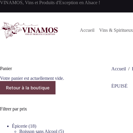
Passer
VINAMOS, Vins et Produits d'Exception en Alsace !
au
contenu
Accueil
Vins & Spiritueux
Panier
Accueil
/
Votre panier est actuellement vide.
ÉPUISÉ
Retour à la boutique
Filtrer par prix
18
Épicerie
18
produits
5
Boisson sans Alcool
5