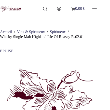
Passer
au
0,00
€
Panier
contenu
d’achat
Accueil
/
Vins & Spiritueux
/
Spiritueux
/
Whisky Single Malt Highland Isle Of Raasay R-02.01
ÉPUISÉ