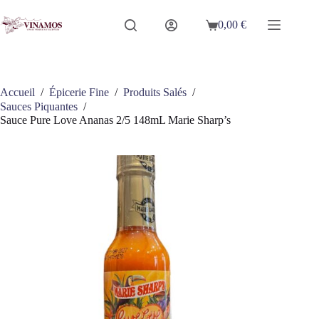
Passer
au
0,00
€
Panier
contenu
d’achat
Accueil
/
Épicerie Fine
/
Produits Salés
/
Sauces Piquantes
/
Sauce Pure Love Ananas 2/5 148mL Marie Sharp’s