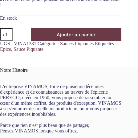
!
En stock
quantité
Ajouter au panier
de
Sauce
UGS :
VINA1281
Catégorie :
Sauces Piquantes
Étiquettes :
Pure
Epice
,
Sauce Piquante
Love
Ananas
2/5
148mL
Notre Histoire
Marie
Sharp's
L'entreprise VINAMOS, forte de plusieurs décennies
d'expérience et de connaissances au travers de l'épicerie
PEREGO, créée en 1960, vous propose de rassembler au
cœur d'un même coffret, des produits d'exception. VINAMOS
a su s'entourer des meilleurs producteurs pour vous proposer
des expériences inoubliables.
Parce que rien n'est plus beau que de partager,
Pensez VINAMOS lorsque vous offrez.