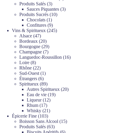
3
produits
Produits Salés
3
produits
3
Sauces Piquantes
3
10
produits
Produits Sucrés
10
1
produits
Chocolats
1
produit
9
Confitures
9
produits
245
Vins & Spiritueux
245
47
produits
Alsace
47
produits
20
Bordeaux
20
produits
29
Bourgogne
29
7
produits
Champagne
7
produits
16
Languedoc-Roussillon
16
8
produits
Loire
8
produits
22
Rhône
22
produits
1
Sud-Ouest
1
6
produit
Étrangers
6
produits
89
Spiritueux
89
produits
20
Autres Spiritueux
20
19
produits
Eau de vie
19
12
produits
Liqueur
12
17
produits
Rhum
17
produits
21
Whisky
21
103
produits
Épicerie Fine
103
produits
15
Boisson Sans Alcool
15
63
produits
Produits Salés
63
produits
6
Biscuits Apéritifs
6