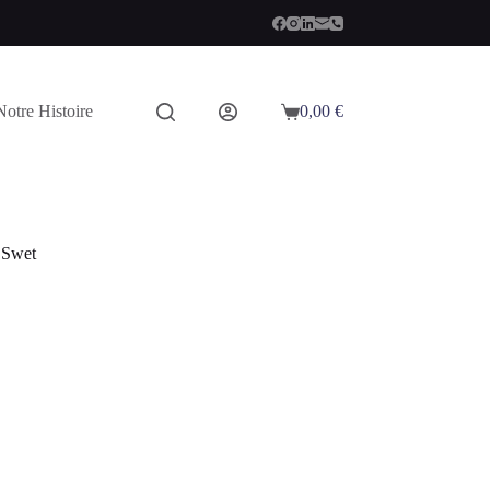
Notre Histoire
0,00
€
Panier
d’achat
 Swet