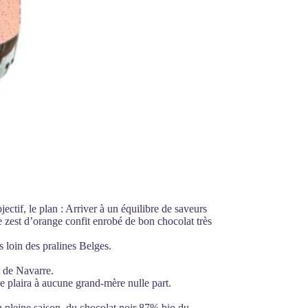
ectif, le plan : Arriver à un équilibre de saveurs
e zest d’orange confit enrobé de bon chocolat très
s loin des pralines Belges.
t de Navarre.
e plaira à aucune grand-mère nulle part.
n pleine saison, du chocolat noir 87% bio du