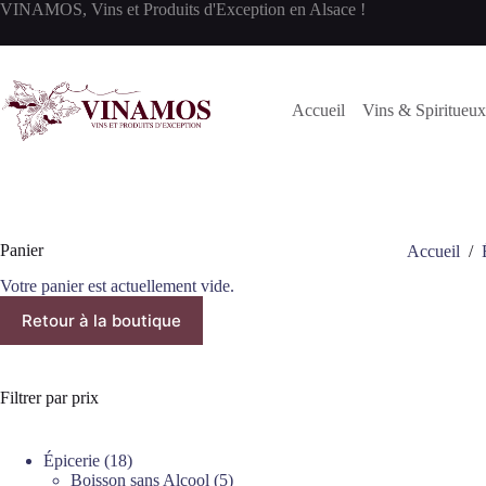
Passer
VINAMOS, Vins et Produits d'Exception en Alsace !
au
contenu
Accueil
Vins & Spiritueux
Panier
Accueil
/
Votre panier est actuellement vide.
Retour à la boutique
Filtrer par prix
18
Épicerie
18
produits
5
Boisson sans Alcool
5