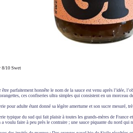
 8/10 Swet
 être parfaitement honnête le nom de la sauce est venu après l’idée, l’obj
orangettes, ces confiseries ultra simples qui consistent en un morceau d
rie pour adulte étant donné sa légère amertume et son sucre mesuré, trè
rie typique du sud qui fait plaisir à toutes les grands-mères de France e
a voulu faire à peu près le contraire ; une sauce piquante du nord qui n
vec des invités de marque : Des oranges navel bio de Sicile récoltées e