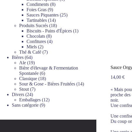
8
produits
Condiments
8
9
produits
Foies Gras
9
produits
25
Sauces Piquantes
25
14
produits
Tartinables
14
produits
18
Produits Sucrés
18
produits
1
Biscuits - Pains d'Épices
1
8
produit
Chocolats
8
produits
4
Confitures
4
2
produits
Miels
2
produits
7
Thé & Café
7
64
produits
Bières
64
produits
19
Ale
19
Sauce Orgy
produits
Bière d'élevage & Fermentation
6
Spontanée
6
14,00
€
produits
18
Classique
18
produits
14
Sour & Gose - Bières Fruitées
14
7
produits
Stout
7
« Mais pour
24
produits
Divers
24
proche des 
produits
12
Emballages
12
noir.
9
produits
Sans catégorie
9
Une confise
produits
Une confise
Du coup on 
Une orgie a