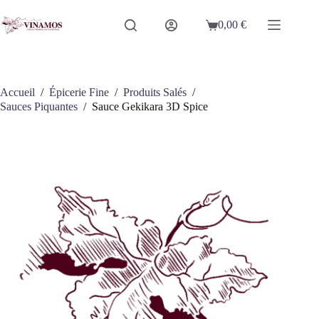
Passer
au
0,00
€
Panier
contenu
d’achat
Accueil
/
Épicerie Fine
/
Produits Salés
/
Sauces Piquantes
/
Sauce Gekikara 3D Spice