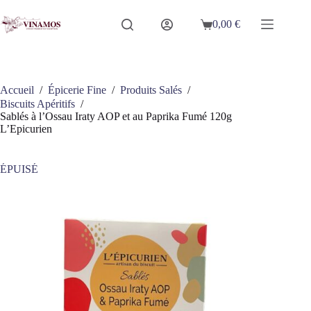
Passer
au
0,00
€
Panier
contenu
d’achat
Accueil
/
Épicerie Fine
/
Produits Salés
/
Biscuits Apéritifs
/
Sablés à l’Ossau Iraty AOP et au Paprika Fumé 120g
L’Epicurien
ÉPUISÉ