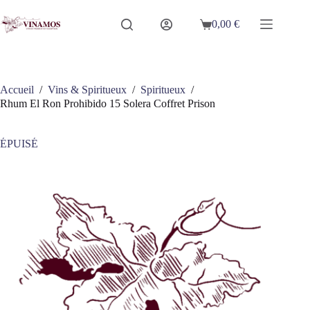
Passer
au
0,00
€
Panier
contenu
d’achat
Accueil
/
Vins & Spiritueux
/
Spiritueux
/
Rhum El Ron Prohibido 15 Solera Coffret Prison
ÉPUISÉ