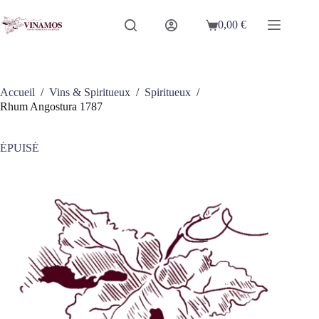
Passer
au
0,00
€
Panier
contenu
d’achat
Accueil
/
Vins & Spiritueux
/
Spiritueux
/
Rhum Angostura 1787
ÉPUISÉ