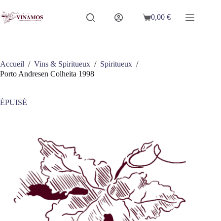
Passer
au
0,00
€
Panier
contenu
d’achat
Accueil
/
Vins & Spiritueux
/
Spiritueux
/
Porto Andresen Colheita 1998
ÉPUISÉ