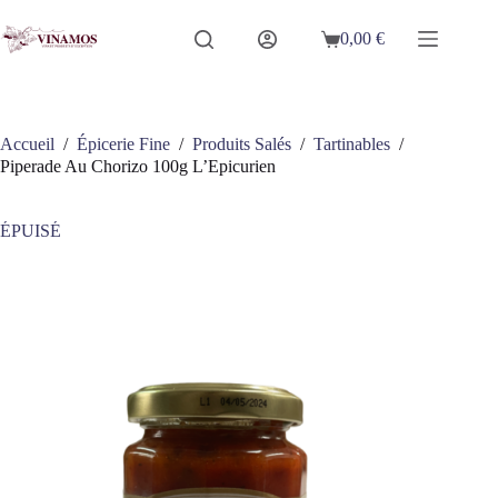
Passer
au
0,00
€
Panier
contenu
d’achat
Accueil
/
Épicerie Fine
/
Produits Salés
/
Tartinables
/
Piperade Au Chorizo 100g L’Epicurien
ÉPUISÉ