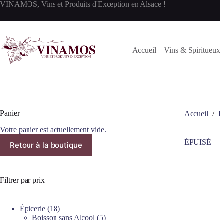
Passer
VINAMOS, Vins et Produits d'Exception en Alsace !
au
contenu
Accueil
Vins & Spiritueux
Panier
Accueil
/
Votre panier est actuellement vide.
ÉPUISÉ
Retour à la boutique
Filtrer par prix
18
Épicerie
18
produits
5
Boisson sans Alcool
5