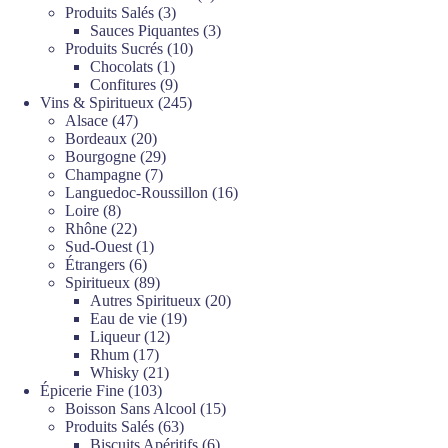
3
produits
Produits Salés
3
produits
3
Sauces Piquantes
3
10
produits
Produits Sucrés
10
1
produits
Chocolats
1
produit
9
Confitures
9
produits
245
Vins & Spiritueux
245
47
produits
Alsace
47
produits
20
Bordeaux
20
produits
29
Bourgogne
29
7
produits
Champagne
7
produits
16
Languedoc-Roussillon
16
8
produits
Loire
8
produits
22
Rhône
22
produits
1
Sud-Ouest
1
6
produit
Étrangers
6
produits
89
Spiritueux
89
produits
20
Autres Spiritueux
20
19
produits
Eau de vie
19
12
produits
Liqueur
12
17
produits
Rhum
17
produits
21
Whisky
21
103
produits
Épicerie Fine
103
produits
15
Boisson Sans Alcool
15
63
produits
Produits Salés
63
produits
6
Biscuits Apéritifs
6