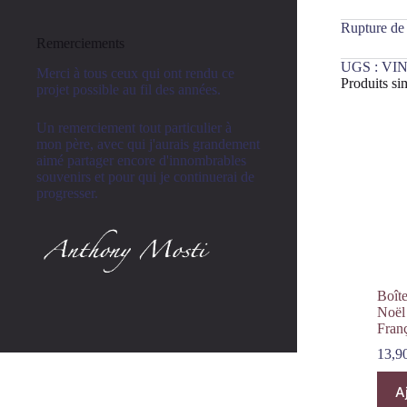
Rupture de
Remerciements
UGS :
VIN
Merci à tous ceux qui ont rendu ce
Produits sim
projet possible au fil des années.
Un remerciement tout particulier à
mon père, avec qui j'aurais grandement
aimé partager encore d'innombrables
souvenirs et pour qui je continuerai de
progresser.
Boîte
Noël
Fran
13,9
A