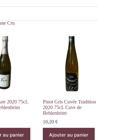
inte Cru
ure 2020 75cL
Pinot Gris Cuvée Tradition
eblenheim
2020 75cL Cave de
Beblenheim
10,20
€
r au panier
Ajouter au panier