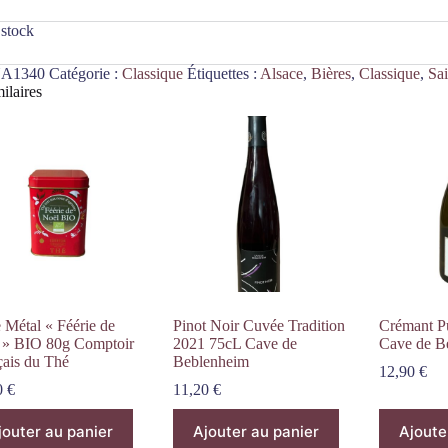
 stock
A1340
Catégorie :
Classique
Étiquettes :
Alsace
,
Bières
,
Classique
,
Sa
ilaires
 Métal « Féérie de
Pinot Noir Cuvée Tradition
Crémant P
 » BIO 80g Comptoir
2021 75cL Cave de
Cave de B
çais du Thé
Beblenheim
12,90
€
0
€
11,20
€
jouter au panier
Ajouter au panier
Ajoute