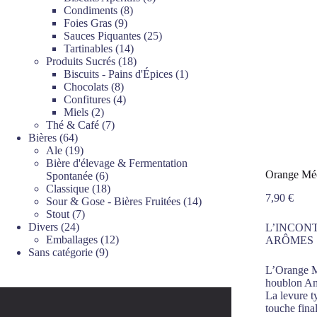
8
produits
Condiments
8
9
produits
Foies Gras
9
produits
25
Sauces Piquantes
25
14
produits
Tartinables
14
produits
18
Produits Sucrés
18
produits
1
Biscuits - Pains d'Épices
1
8
produit
Chocolats
8
produits
4
Confitures
4
2
produits
Miels
2
produits
7
Thé & Café
7
64
produits
Bières
64
produits
19
Ale
19
produits
Bière d'élevage & Fermentation
Orange Méc
6
Spontanée
6
produits
18
Classique
18
7,90
€
produits
14
Sour & Gose - Bières Fruitées
14
7
produits
Stout
7
24
produits
Divers
24
L’INCON
produits
12
Emballages
12
ARÔMES 
9
produits
Sans catégorie
9
produits
L’Orange Mé
houblon Ama
La levure t
touche fina