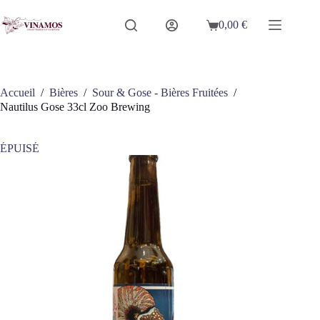
Passer
au
0,00
€
Panier
contenu
d’achat
Accueil
/
Bières
/
Sour & Gose - Bières Fruitées
/
Nautilus Gose 33cl Zoo Brewing
ÉPUISÉ