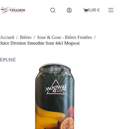
Passer
au
0,00
€
Panier
contenu
d’achat
Accueil
/
Bières
/
Sour & Gose - Bières Fruitées
/
Juice Division Smoothie Sour 44cl Mogwai
ÉPUISÉ