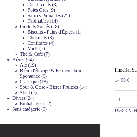
8
produits
Condiments
8
9
produits
Foies Gras
9
produits
25
Sauces Piquantes
25
14
produits
Tartinables
14
produits
18
Produits Sucrés
18
produits
1
Biscuits - Pains d'Épices
1
8
produit
Chocolats
8
produits
4
Confitures
4
2
produits
Miels
2
produits
7
Thé & Café
7
64
produits
Bières
64
produits
19
Ale
19
Imperial Sa
produits
Bière d'élevage & Fermentation
6
Spontanée
6
14,90
€
produits
18
Classique
18
produits
14
Sour & Gose - Bières Fruitées
14
7
produits
Stout
7
quantité
24
produits
de
Divers
24
Imperial
produits
12
Emballages
12
Saison
9
produits
Sans catégorie
9
UGS :
VIN
Bière
produits
vieilli
en
barrique
de