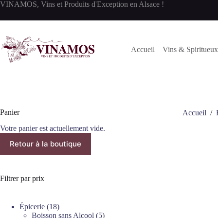
Passer
VINAMOS, Vins et Produits d'Exception en Alsace !
au
contenu
Accueil
Vins & Spiritueux
Panier
Accueil
/
Votre panier est actuellement vide.
Retour à la boutique
Filtrer par prix
18
Épicerie
18
produits
5
Boisson sans Alcool
5