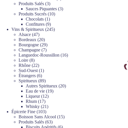
3
produits
Produits Salés
3
produits
3
Sauces Piquantes
3
10
produits
Produits Sucrés
10
1
produits
Chocolats
1
produit
9
Confitures
9
produits
245
Vins & Spiritueux
245
47
produits
Alsace
47
produits
20
Bordeaux
20
produits
29
Bourgogne
29
7
produits
Champagne
7
produits
16
Languedoc-Roussillon
16
8
produits
Loire
8
produits
22
Rhône
22
produits
1
Sud-Ouest
1
6
produit
Étrangers
6
produits
89
Spiritueux
89
produits
20
Autres Spiritueux
20
19
produits
Eau de vie
19
12
produits
Liqueur
12
17
produits
Rhum
17
produits
21
Whisky
21
103
produits
Épicerie Fine
103
produits
15
Boisson Sans Alcool
15
63
produits
Produits Salés
63
produits
6
Biscuits Apéritifs
6