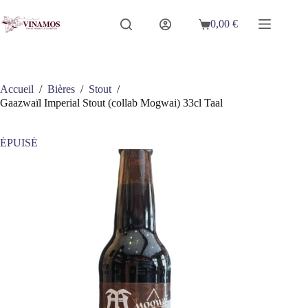
Passer
au
0,00
€
Panier
contenu
d’achat
Accueil
/
Bières
/
Stout
/
Gaazwaïl Imperial Stout (collab Mogwai) 33cl Taal
ÉPUISÉ