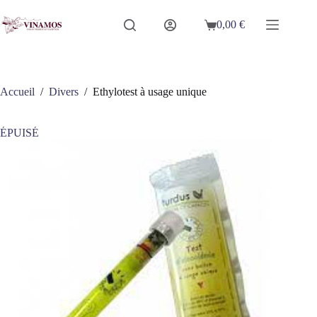
Passer
au
0,00
€
Panier
contenu
d’achat
Accueil
/
Divers
/
Ethylotest à usage unique
ÉPUISÉ