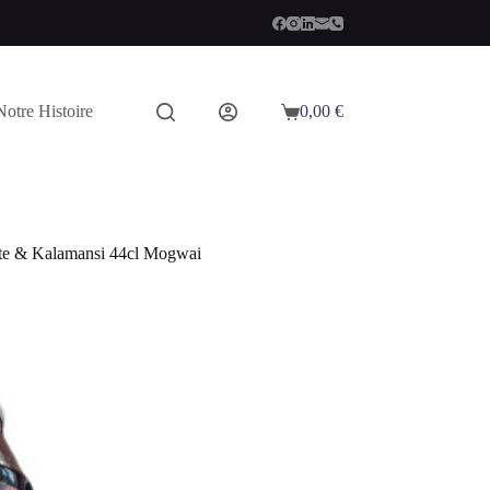
Notre Histoire
0,00
€
Panier
d’achat
tte & Kalamansi 44cl Mogwai