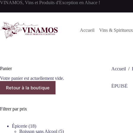
Passer
VINAMOS, Vins et Produits d'Exception en Alsace !
au
contenu
Accueil
Vins & Spiritueux
Panier
Accueil
/
Votre panier est actuellement vide.
ÉPUISÉ
Retour à la boutique
Filtrer par prix
18
Épicerie
18
produits
5
Boisson sans Alcool
5