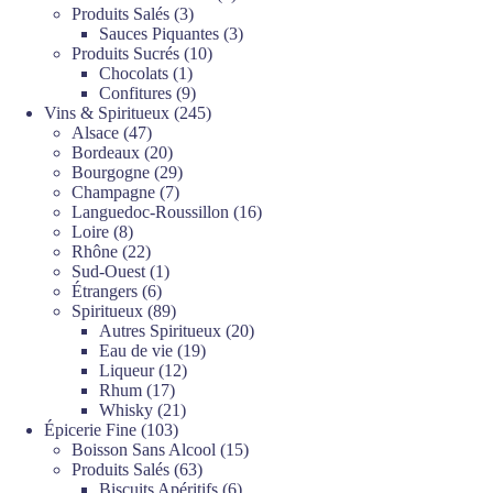
3
produits
Produits Salés
3
produits
3
Sauces Piquantes
3
10
produits
Produits Sucrés
10
1
produits
Chocolats
1
produit
9
Confitures
9
produits
245
Vins & Spiritueux
245
47
produits
Alsace
47
produits
20
Bordeaux
20
produits
29
Bourgogne
29
7
produits
Champagne
7
produits
16
Languedoc-Roussillon
16
8
produits
Loire
8
produits
22
Rhône
22
produits
1
Sud-Ouest
1
6
produit
Étrangers
6
produits
89
Spiritueux
89
produits
20
Autres Spiritueux
20
19
produits
Eau de vie
19
12
produits
Liqueur
12
17
produits
Rhum
17
produits
21
Whisky
21
103
produits
Épicerie Fine
103
produits
15
Boisson Sans Alcool
15
63
produits
Produits Salés
63
produits
6
Biscuits Apéritifs
6