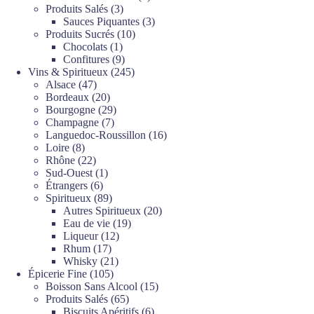
3
produits
Produits Salés
3
produits
3
Sauces Piquantes
3
10
produits
Produits Sucrés
10
1
produits
Chocolats
1
produit
9
Confitures
9
produits
245
Vins & Spiritueux
245
47
produits
Alsace
47
produits
20
Bordeaux
20
produits
29
Bourgogne
29
7
produits
Champagne
7
produits
16
Languedoc-Roussillon
16
8
produits
Loire
8
produits
22
Rhône
22
produits
1
Sud-Ouest
1
6
produit
Étrangers
6
produits
89
Spiritueux
89
produits
20
Autres Spiritueux
20
19
produits
Eau de vie
19
12
produits
Liqueur
12
17
produits
Rhum
17
produits
21
Whisky
21
105
produits
Épicerie Fine
105
produits
15
Boisson Sans Alcool
15
65
produits
Produits Salés
65
produits
6
Biscuits Apéritifs
6