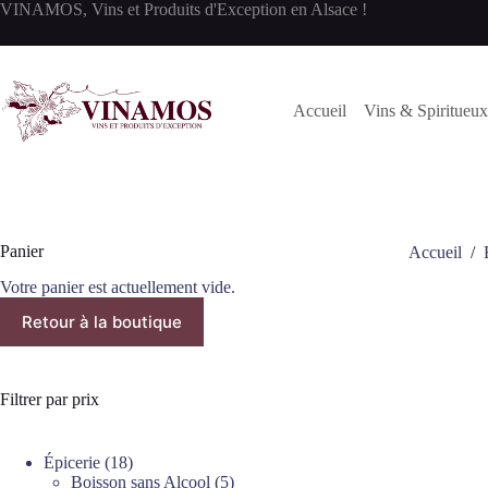
Passer
VINAMOS, Vins et Produits d'Exception en Alsace !
au
contenu
Accueil
Vins & Spiritueux
Panier
Accueil
/
Votre panier est actuellement vide.
Retour à la boutique
Filtrer par prix
18
Épicerie
18
produits
5
Boisson sans Alcool
5