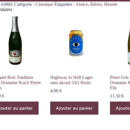
A0881
Catégorie :
Classique
Étiquettes :
Alsace
,
Bières
,
Blonde
ilaires
ant Brut Tradition
Highway to Hell Lager
Pinot Gris
 Domaine Koch Pierre
sans alcool 33cl Brulo
Domaine K
s
Fils
4,00
€
0
€
11,50
€
jouter au panier
Ajouter au panier
Ajoute