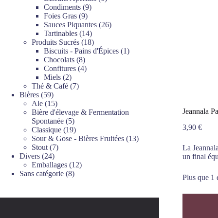
9
produits
Condiments
9
9
produits
Foies Gras
9
produits
26
Sauces Piquantes
26
14
produits
Tartinables
14
produits
18
Produits Sucrés
18
produits
1
Biscuits - Pains d'Épices
1
8
produit
Chocolats
8
produits
4
Confitures
4
2
produits
Miels
2
produits
7
Thé & Café
7
59
produits
Bières
59
produits
15
Ale
15
Jeannala P
produits
Bière d'élevage & Fermentation
5
Spontanée
5
3,90
€
produits
19
Classique
19
produits
13
Sour & Gose - Bières Fruitées
13
7
produits
Stout
7
La Jeannala
24
produits
Divers
24
un final équ
produits
12
Emballages
12
8
produits
Sans catégorie
8
Plus que 1 
produits