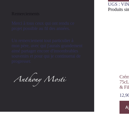
UGS :
VIN
Produits sim
Remerciements
Merci à tous ceux qui ont rendu ce
projet possible au fil des années.
Un remerciement tout particulier à
mon père, avec qui j'aurais grandement
aimé partager encore d'innombrables
souvenirs et pour qui je continuerai de
progresser.
Crém
75cL
& Fil
12,9
A