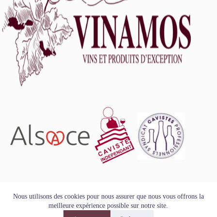
L'abus d'alcool est dangereux pour la santé, à consommer
Nous utilisons des cookies pour nous assurer que nous vous offrons la
avec modération.
meilleure expérience possible sur notre site.
Tous droits réservés - Copyright VINAMOS © 2026