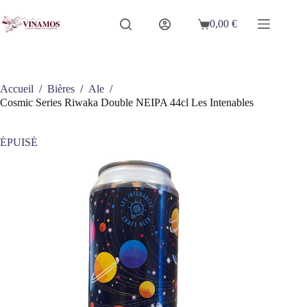
Passer
au
0,00
€
Panier
contenu
d’achat
Accueil
/
Bières
/
Ale
/
Cosmic Series Riwaka Double NEIPA 44cl Les Intenables
ÉPUISÉ