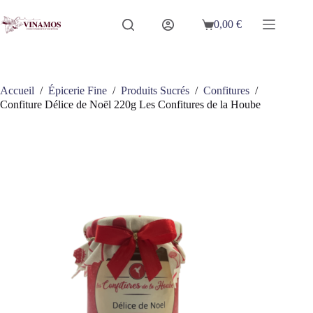
Passer
au
0,00
€
Panier
contenu
d’achat
Accueil
/
Épicerie Fine
/
Produits Sucrés
/
Confitures
/
Confiture Délice de Noël 220g Les Confitures de la Hoube