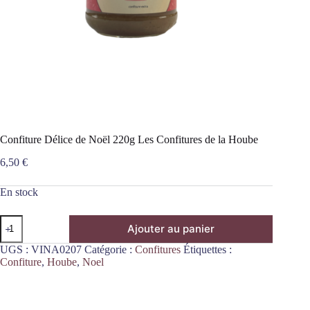
Confiture Délice de Noël 220g Les Confitures de la Hoube
6,50
€
En stock
quantité
Ajouter au panier
de
Confiture
UGS :
VINA0207
Catégorie :
Confitures
Étiquettes :
Délice
Confiture
,
Hoube
,
Noel
de
Noël
220g
Les