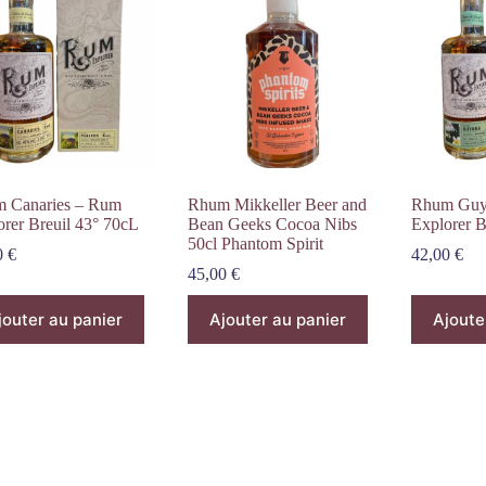
 Canaries – Rum
Rhum Mikkeller Beer and
Rhum Guy
orer Breuil 43° 70cL
Bean Geeks Cocoa Nibs
Explorer B
50cl Phantom Spirit
0
€
42,00
€
45,00
€
jouter au panier
Ajouter au panier
Ajoute