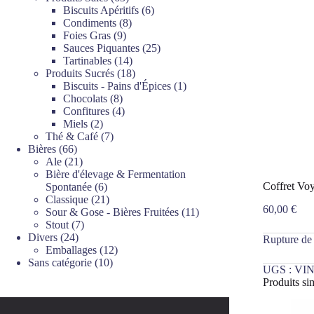
produits
6
Biscuits Apéritifs
6
8
produits
Condiments
8
9
produits
Foies Gras
9
produits
25
Sauces Piquantes
25
14
produits
Tartinables
14
produits
18
Produits Sucrés
18
produits
1
Biscuits - Pains d'Épices
1
8
produit
Chocolats
8
produits
4
Confitures
4
2
produits
Miels
2
produits
7
Thé & Café
7
66
produits
Bières
66
produits
21
Ale
21
produits
Bière d'élevage & Fermentation
6
Coffret Vo
Spontanée
6
produits
21
Classique
21
60,00
€
produits
11
Sour & Gose - Bières Fruitées
11
7
produits
Stout
7
24
produits
Divers
24
Rupture de
produits
12
Emballages
12
10
produits
Sans catégorie
10
UGS :
VIN
produits
Produits sim