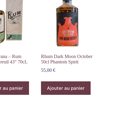
ana – Rum
Rhum Dark Moon October
reuil 43° 70cL
50cl Phantom Spirit
55,00
€
r au panier
Ajouter au panier