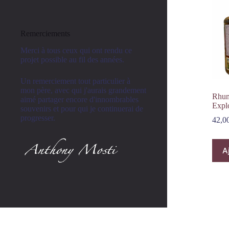
Remerciements
Merci à tous ceux qui ont rendu ce
projet possible au fil des années.
Un remerciement tout particulier à
mon père, avec qui j'aurais grandement
Rhum
aimé partager encore d'innombrables
Expl
souvenirs et pour qui je continuerai de
progresser.
42,0
A