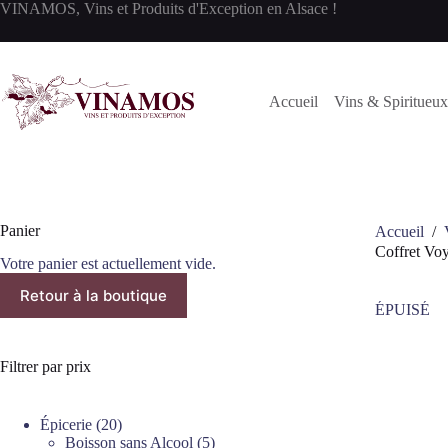
Passer
VINAMOS, Vins et Produits d'Exception en Alsace !
au
contenu
Accueil
Vins & Spiritueux
Panier
Accueil
/
Coffret Vo
Votre panier est actuellement vide.
Retour à la boutique
ÉPUISÉ
Filtrer par prix
20
Épicerie
20
produits
5
Boisson sans Alcool
5