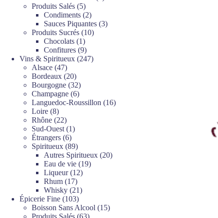
5
produits
Produits Salés
5
produits
2
Condiments
2
produits
3
Sauces Piquantes
3
10
produits
Produits Sucrés
10
1
produits
Chocolats
1
produit
9
Confitures
9
produits
247
Vins & Spiritueux
247
47
produits
Alsace
47
produits
20
Bordeaux
20
produits
32
Bourgogne
32
6
produits
Champagne
6
produits
16
Languedoc-Roussillon
16
8
produits
Loire
8
produits
22
Rhône
22
produits
1
Sud-Ouest
1
6
produit
Étrangers
6
produits
89
Spiritueux
89
produits
20
Autres Spiritueux
20
19
produits
Eau de vie
19
12
produits
Liqueur
12
17
produits
Rhum
17
produits
21
Whisky
21
103
produits
Épicerie Fine
103
produits
15
Boisson Sans Alcool
15
63
produits
Produits Salés
63