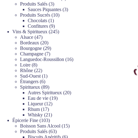
3
produits
Produits Salés
3
produits
3
Sauces Piquantes
3
10
produits
Produits Sucrés
10
1
produits
Chocolats
1
produit
9
Confitures
9
produits
245
Vins & Spiritueux
245
47
produits
Alsace
47
produits
20
Bordeaux
20
produits
29
Bourgogne
29
7
produits
Champagne
7
produits
16
Languedoc-Roussillon
16
8
produits
Loire
8
produits
22
Rhône
22
produits
1
Sud-Ouest
1
6
produit
Étrangers
6
produits
89
Spiritueux
89
produits
20
Autres Spiritueux
20
19
produits
Eau de vie
19
12
produits
Liqueur
12
17
produits
Rhum
17
produits
21
Whisky
21
103
produits
Épicerie Fine
103
produits
15
Boisson Sans Alcool
15
63
produits
Produits Salés
63
produits
6
Biscuits Apéritifs
6