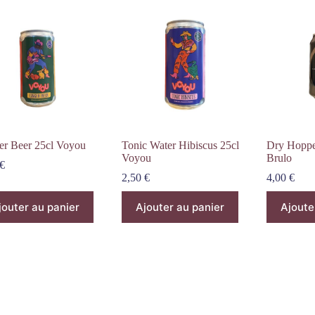
er Beer 25cl Voyou
Tonic Water Hibiscus 25cl
Dry Hoppe
Voyou
Brulo
€
2,50
€
4,00
€
jouter au panier
Ajouter au panier
Ajoute