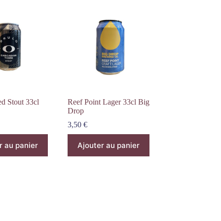
d Stout 33cl
Reef Point Lager 33cl Big
Drop
3,50
€
r au panier
Ajouter au panier