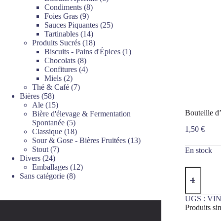
8
produits
Condiments
8
9
produits
Foies Gras
9
produits
25
Sauces Piquantes
25
14
produits
Tartinables
14
produits
18
Produits Sucrés
18
produits
1
Biscuits - Pains d'Épices
1
8
produit
Chocolats
8
produits
4
Confitures
4
2
produits
Miels
2
produits
7
Thé & Café
7
58
produits
Bières
58
produits
15
Ale
15
Bouteille d
produits
Bière d'élevage & Fermentation
5
Spontanée
5
1,50
€
produits
18
Classique
18
produits
13
Sour & Gose - Bières Fruitées
13
7
produits
Stout
7
En stock
24
produits
Divers
24
produits
12
Emballages
12
quantité
8
produits
Sans catégorie
8
de
produits
Bouteille
d'eau
UGS :
VIN
1,5L
Produits sim