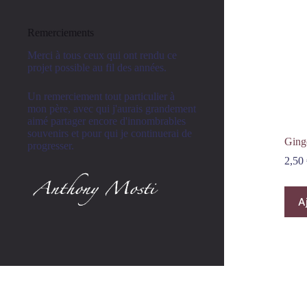
Remerciements
Merci à tous ceux qui ont rendu ce
projet possible au fil des années.
Un remerciement tout particulier à
mon père, avec qui j'aurais grandement
aimé partager encore d'innombrables
souvenirs et pour qui je continuerai de
Ging
progresser.
2,50
A