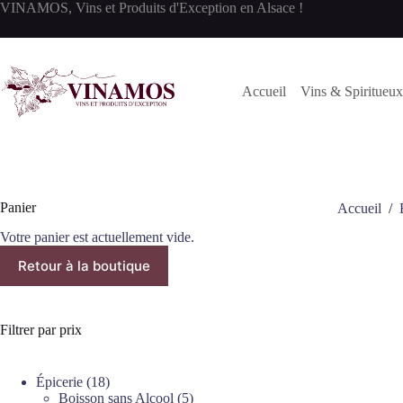
Passer
VINAMOS, Vins et Produits d'Exception en Alsace !
au
contenu
Accueil
Vins & Spiritueux
Panier
Accueil
/
Votre panier est actuellement vide.
Retour à la boutique
Filtrer par prix
18
Épicerie
18
produits
5
Boisson sans Alcool
5