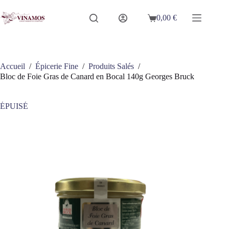
Passer
au
0,00
€
Panier
contenu
d’achat
Accueil
/
Épicerie Fine
/
Produits Salés
/
Bloc de Foie Gras de Canard en Bocal 140g Georges Bruck
ÉPUISÉ