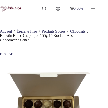
Passer
au
0,00
€
Panier
contenu
d’achat
Accueil
/
Épicerie Fine
/
Produits Sucrés
/
Chocolats
/
Ballotin Blanc Graphique 155g 15 Rochers Assortis
Chocolaterie Schaal
ÉPUISÉ