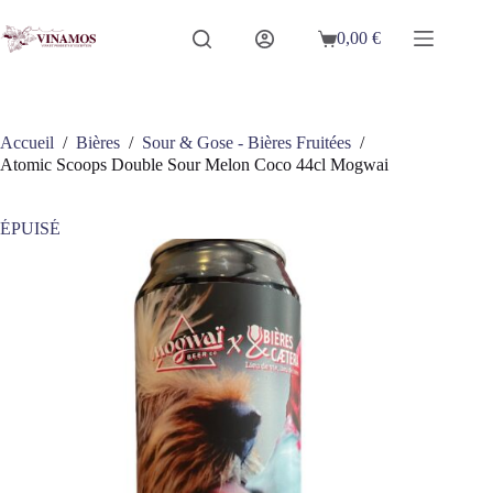
Passer
au
0,00
€
Panier
contenu
d’achat
Accueil
/
Bières
/
Sour & Gose - Bières Fruitées
/
Atomic Scoops Double Sour Melon Coco 44cl Mogwai
ÉPUISÉ