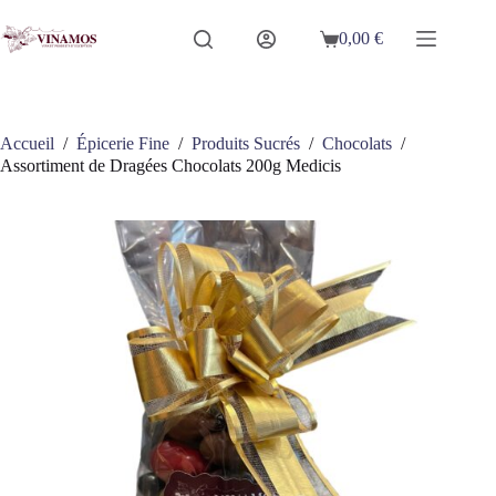
Passer
au
0,00
€
Panier
contenu
d’achat
Accueil
/
Épicerie Fine
/
Produits Sucrés
/
Chocolats
/
Assortiment de Dragées Chocolats 200g Medicis