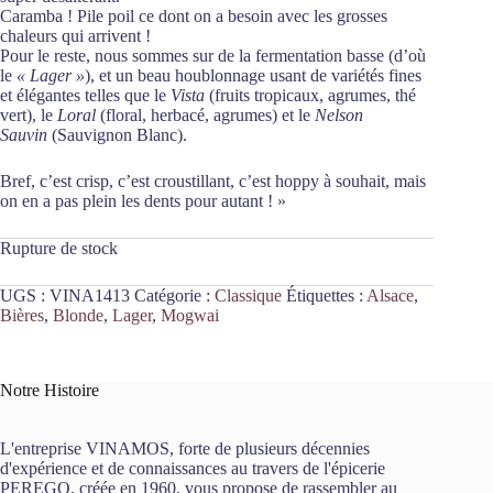
Caramba ! Pile poil ce dont on a besoin avec les grosses
chaleurs qui arrivent !
Pour le reste, nous sommes sur de la fermentation basse (d’où
le
« Lager »
), et un beau houblonnage usant de variétés fines
et élégantes telles que le
Vista
(fruits tropicaux, agrumes, thé
vert), le
Loral
(floral, herbacé, agrumes) et le
Nelson
Sauvin
(Sauvignon Blanc).
Bref, c’est crisp, c’est croustillant, c’est hoppy à souhait, mais
on en a pas plein les dents pour autant ! »
Rupture de stock
UGS :
VINA1413
Catégorie :
Classique
Étiquettes :
Alsace
,
Bières
,
Blonde
,
Lager
,
Mogwai
Notre Histoire
L'entreprise VINAMOS, forte de plusieurs décennies
d'expérience et de connaissances au travers de l'épicerie
PEREGO, créée en 1960, vous propose de rassembler au