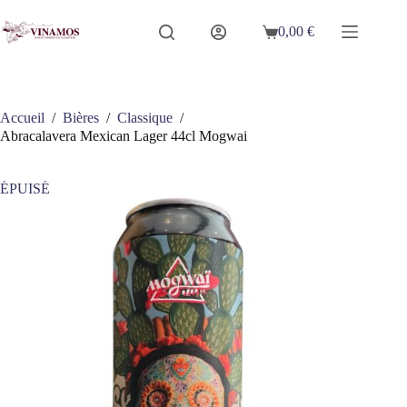
Passer
au
0,00
€
Panier
contenu
d’achat
Accueil
/
Bières
/
Classique
/
Abracalavera Mexican Lager 44cl Mogwai
ÉPUISÉ