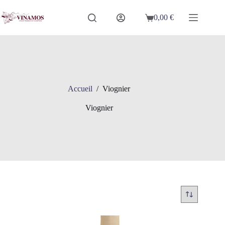
Passer
au
0,00
€
Panier
contenu
d’achat
Accueil
/
Viognier
Viognier