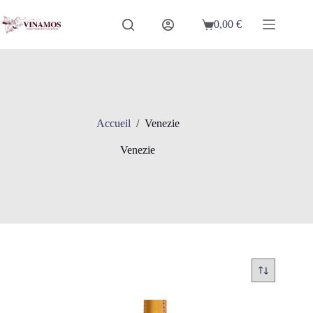
Passer
au
0,00
€
Panier
contenu
d’achat
Accueil
/
Venezie
Venezie