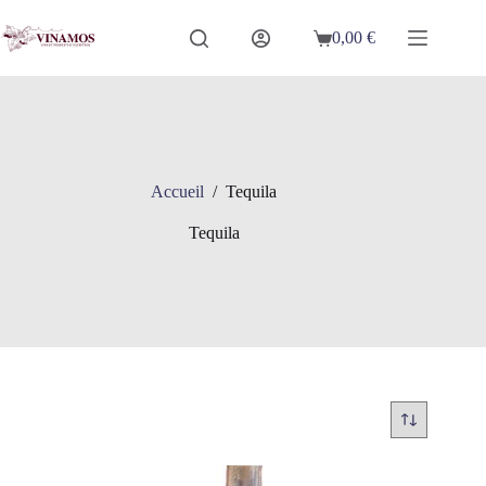
Passer
au
0,00
€
Panier
contenu
d’achat
Accueil
/
Tequila
Tequila