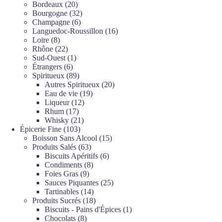
produits
20
Bordeaux
20
produits
32
Bourgogne
32
6
produits
Champagne
6
produits
16
Languedoc-Roussillon
16
8
produits
Loire
8
produits
22
Rhône
22
produits
1
Sud-Ouest
1
6
produit
Étrangers
6
produits
89
Spiritueux
89
produits
20
Autres Spiritueux
20
19
produits
Eau de vie
19
12
produits
Liqueur
12
17
produits
Rhum
17
produits
21
Whisky
21
103
produits
Épicerie Fine
103
produits
15
Boisson Sans Alcool
15
63
produits
Produits Salés
63
produits
6
Biscuits Apéritifs
6
8
produits
Condiments
8
9
produits
Foies Gras
9
produits
25
Sauces Piquantes
25
14
produits
Tartinables
14
produits
18
Produits Sucrés
18
produits
1
Biscuits - Pains d'Épices
1
8
produit
Chocolats
8