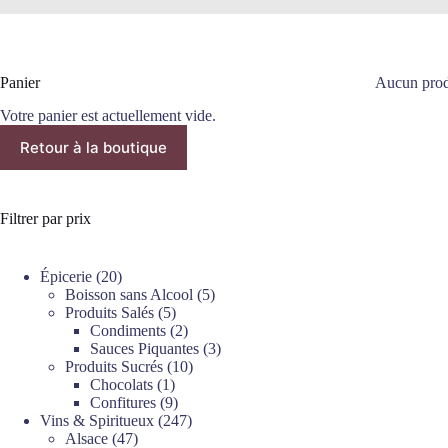
Panier
Aucun produ
Votre panier est actuellement vide.
Retour à la boutique
Filtrer par prix
20
Épicerie
20
produits
5
Boisson sans Alcool
5
5
produits
Produits Salés
5
produits
2
Condiments
2
produits
3
Sauces Piquantes
3
10
produits
Produits Sucrés
10
1
produits
Chocolats
1
produit
9
Confitures
9
produits
247
Vins & Spiritueux
247
47
produits
Alsace
47