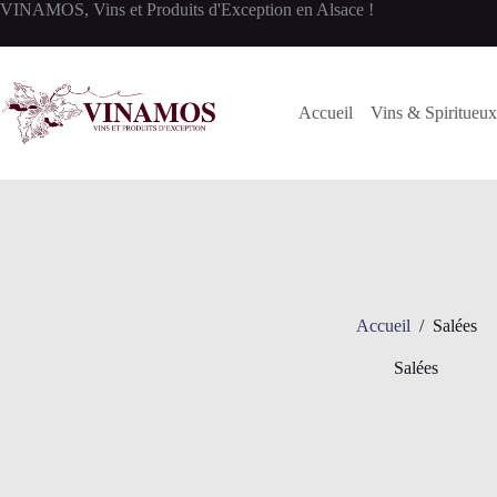
Passer
VINAMOS, Vins et Produits d'Exception en Alsace !
au
contenu
Accueil
Vins & Spiritueux
Accueil
/
Salées
Salées