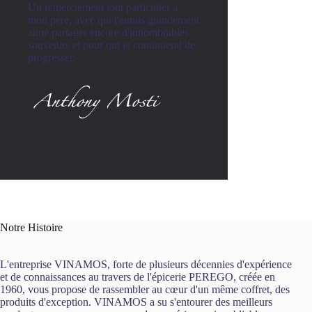
Un remerciement tout particulier à
mon père, avec qui j'aurais grandement
aimé partager encore d'innombrables
souvenirs et pour qui je continuerai de
progresser.
Notre Histoire
L'entreprise VINAMOS, forte de plusieurs décennies d'expérience
et de connaissances au travers de l'épicerie PEREGO, créée en
1960, vous propose de rassembler au cœur d'un même coffret, des
produits d'exception. VINAMOS a su s'entourer des meilleurs