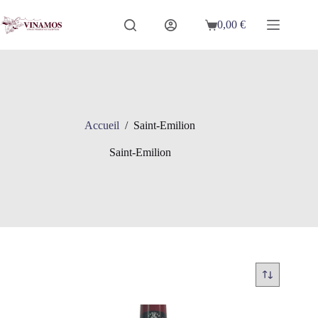
Passer
au
0,00
€
Panier
contenu
d’achat
Accueil
/
Saint-Emilion
Saint-Emilion