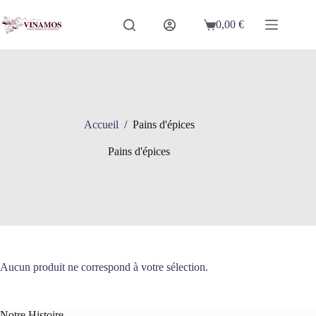
Passer
au
0,00
€
Panier
contenu
d’achat
Accueil
/
Pains d'épices
Pains d'épices
Aucun produit ne correspond à votre sélection.
Notre Histoire