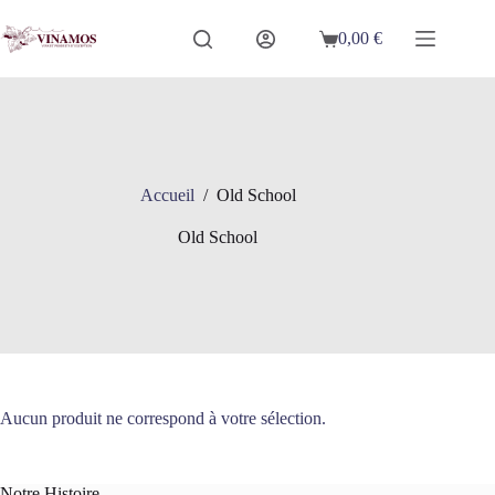
Passer
au
0,00
€
Panier
contenu
d’achat
Accueil
/
Old School
Old School
Aucun produit ne correspond à votre sélection.
Notre Histoire