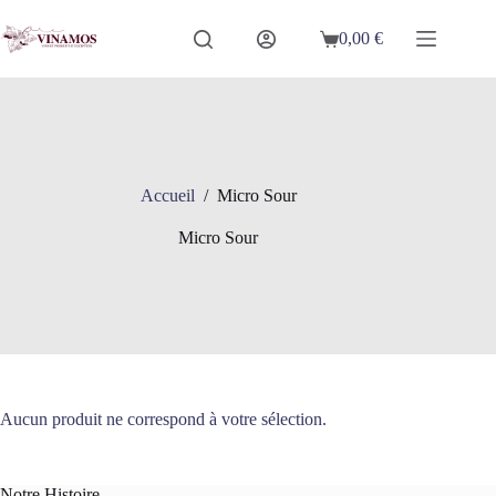
Passer
au
0,00
€
Panier
contenu
d’achat
Accueil
/
Micro Sour
Micro Sour
Aucun produit ne correspond à votre sélection.
Notre Histoire