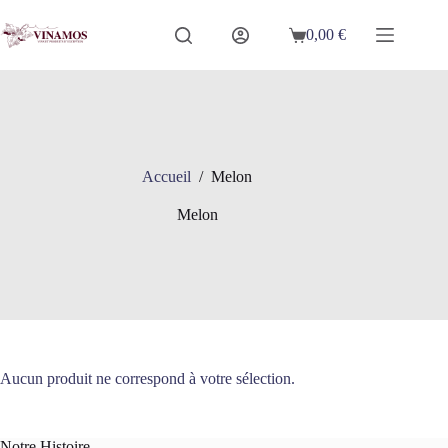
Passer
au
0,00
€
Panier
contenu
d’achat
Accueil
/
Melon
Melon
Aucun produit ne correspond à votre sélection.
Notre Histoire