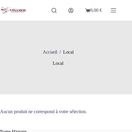
Passer
au
0,00
€
Panier
contenu
d’achat
Accueil
/
Local
Local
Aucun produit ne correspond à votre sélection.
Notre Histoire