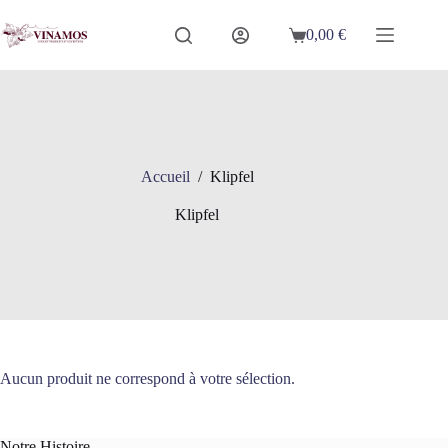
Passer
au
0,00
€
Panier
contenu
d’achat
Accueil
/
Klipfel
Klipfel
Aucun produit ne correspond à votre sélection.
Notre Histoire