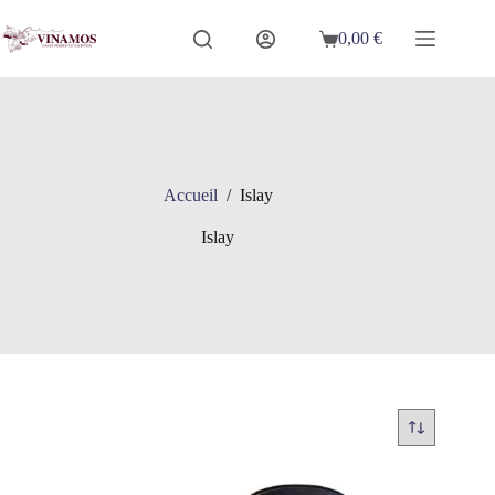
Passer
au
0,00
€
Panier
contenu
d’achat
Accueil
/
Islay
Islay